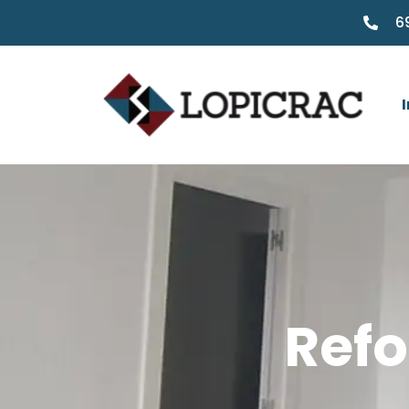
6
I
Refo