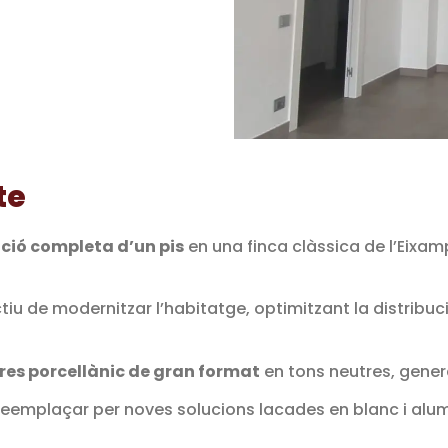
te
ció completa d’un pis
en una finca clàssica de l’Eixamp
tiu de modernitzar l’habitatge, optimitzant la distribució
res porcellànic de gran format
en tons neutres, genera
reemplaçar per noves solucions lacades en blanc i alu