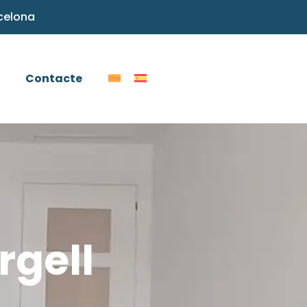
rcelona
Contacte
rgell