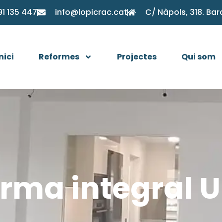
91 135 447
info@lopicrac.cat
C/ Nàpols, 318. Ba
nici
Reformes
Projectes
Qui som
rma integral U