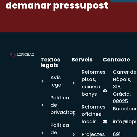
demanar pressupost
Textos
Serveis
Contacte
legals
Reformes
Carrer de
Avís
pisos,
Nàpols,
legal
cuines i
318,
banys
Gràcia,
Política
08025
de
Reformes
Barcelon
privacitat
oficines i
locals
info@lopi
Política
de
Projectes
691