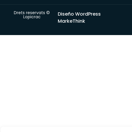
Drets reservats ©
Diseño WordPress
Lopicrac
MarkeThink