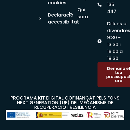
cookies
135
Qui
447
Declaració
som
accessibiltat
Dilluns a
divendre
9:30 -
13:30 i
16:00 a
18:30
Demana el
teu
pressupos
ara
PROGRAMA KIT DIGITAL COFINANÇAT PELS FONS
NEXT GENERATION (UE) DEL MECANISME DE
RECUPERACIÓ I RESILIÈNCIA