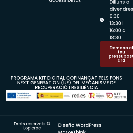
accessibiltat
Dilluns a
divendre
9:30 -
13:30 i
16:00 a
18:30
Demana el
teu
pressupos
ara
PROGRAMA KIT DIGITAL COFINANÇAT PELS FONS
NEXT GENERATION (UE) DEL MECANISME DE
RECUPERACIÓ I RESILIÈNCIA
Drets reservats ©
Diseño WordPress
Lopicrac
MarkeThink