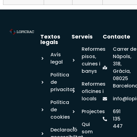
Textos
Serveis
Contacte
legals
Reformes
Carrer de
Avís
pisos,
Nàpols,
legal
cuines i
318,
banys
Gràcia,
Política
08025
de
Reformes
Barcelon
privacitat
oficines i
locals
info@lopi
Política
de
Projectes
691
cookies
135
Qui
447
Declaració
som