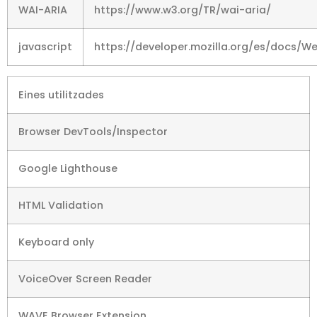
WAI-ARIA
https://www.w3.org/TR/wai-aria/
javascript
https://developer.mozilla.org/es/docs/W
Eines utilitzades
Browser DevTools/Inspector
Google Lighthouse
HTML Validation
Keyboard only
VoiceOver Screen Reader
WAVE Browser Extension